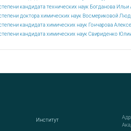
степени кандидата технических наук Богданова Ильи
 степени доктора химических наук Восмериковой Л
степени кандидата химических наук Гончарова Алекс
степени кандидата химических наук Свириденко Юли
Адр
Институт
Ака