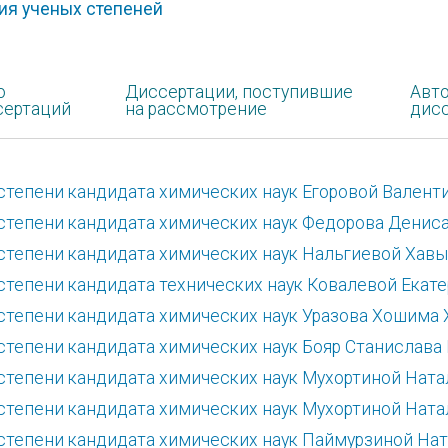
ия ученых степеней
о
Диссертации, поступившие
Авт
сертаций
на рассмотрение
дис
степени кандидата химических наук Егоровой Вален
степени кандидата химических наук Федорова Денис
степени кандидата химических наук Нальгиевой Хав
степени кандидата технических наук Ковалевой Екат
степени кандидата химических наук Уразова Хошима
степени кандидата химических наук Бояр Станислава
степени кандидата химических наук Мухортиной Нат
степени кандидата химических наук Мухортиной Нат
степени кандидата химических наук Паймурзиной На