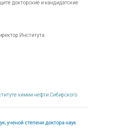
щите докторские и кандидатские
директор Института
туте химии нефти Сибирского
к, ученой степени доктора наук