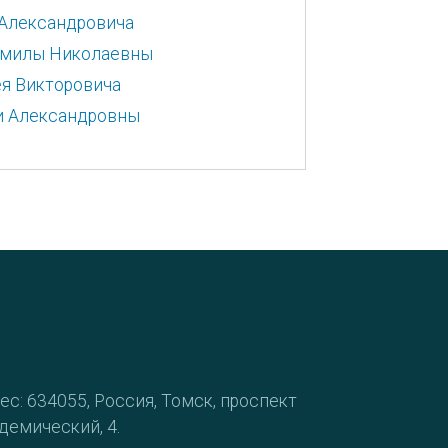
 Александровича
юдмилы Николаевны
ея Викторовича
и Александровны
ес: 634055, Россия, Томск, проспект
демический, 4.