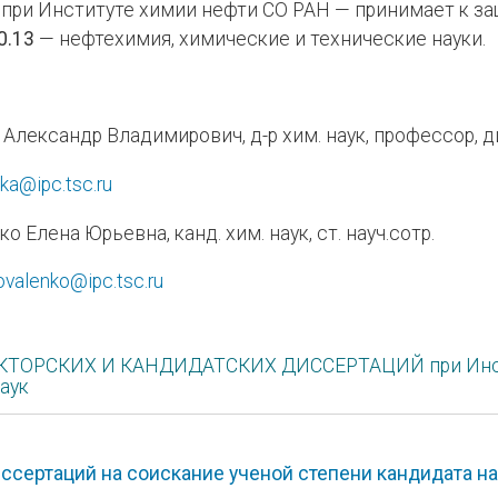
 при Институте химии нефти СО РАН — принимает к за
0.13
— нефтехимия, химические и технические науки.
Александр Владимирович, д-р хим. наук, профессор, 
ika@ipc.tsc.ru
о Елена Юрьевна, канд. хим. наук, ст. науч.сотр.
ovalenko@ipc.tsc.ru
ТОРСКИХ И КАНДИДАТСКИХ ДИССЕРТАЦИЙ при Инсти
аук
ссертаций на соискание ученой степени кандидата нау