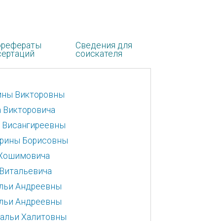
орефераты
Сведения для
сертаций
соискателя
тины Викторовны
а Викторовича
ы Висангиреевны
ерины Борисовны
 Хошимовича
 Витальевича
альи Андреевны
альи Андреевны
тальи Халитовны