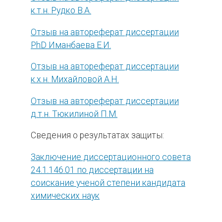
к.т.н. Рудко В.А.
Отзыв на автореферат диссертации
PhD Иманбаева Е.И.
Отзыв на автореферат диссертации
к.х.н. Михайловой А.Н.
Отзыв на автореферат диссертации
д.т.н. Тюкилиной П.М.
Сведения о результатах защиты:
Заключение диссертационного совета
24.1.146.01 по диссертации на
соискание ученой степени кандидата
химических наук