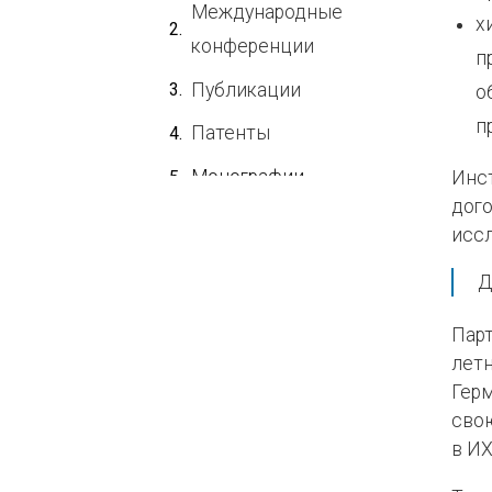
Международные
х
конференции
п
Публикации
о
п
Патенты
Монографии
Инст
дого
исс
Д
Парт
летн
Герм
свою
в ИХ