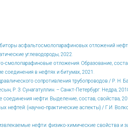
нгибиторы асфальтосмолопарафиновых отложений нефт
атические углеводороды, 2022.
то-смолопарафиновые отложения. Образование, состав
 соединения в нефтях и битумах, 2021.
влического сопротивления трубопроводов / Р. Н. Бахти
есын, Р. З. Сунагатуллин. – Санкт-Петербург: Недра, 201
 соединения нефти. Выделение, состав, свойства, 20
 нефтей: (научно-практические аспекты) / Г.И. Волков
оизвлекаемые нефти: физико-химические свойства и 