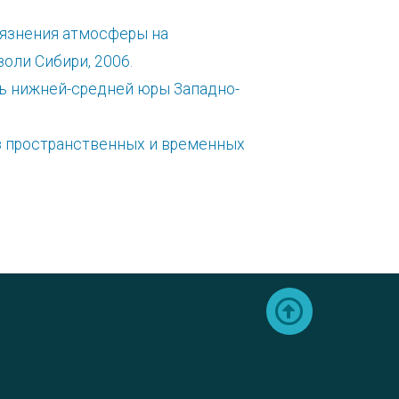
рязнения атмосферы на
оли Сибири, 2006.
ость нижней-средней юры Западно-
из пространственных и временных