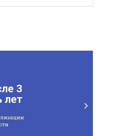
сле 3
 лет
ализации
сти