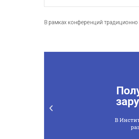
В рамках конференций традиционно
Полу
зар
В Инсти
ра