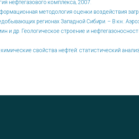
огия нефтегазового комплекса, 2007.
информационная методология оценки воздействия заг
обывающих регионах Западной Сибири. – В кн.: Аэроз
. Демин и др. Геологическое строение и нефтегазоносн
о-химические свойства нефтей: статистический анал