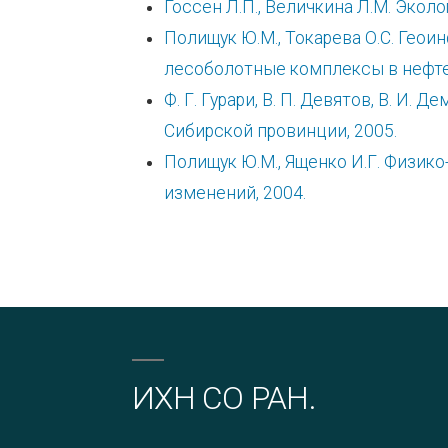
Госсен Л.П., Величкина Л.М. Экол
Полищук Ю.М., Токарева О.С. Гео
лесоболотные комплексы в нефтед
Ф. Г. Гурари, В. П. Девятов, В. И
Сибирской провинции, 2005.
Полищук Ю.М., Ященко И.Г. Физик
изменений, 2004.
ИХН СО РАН.