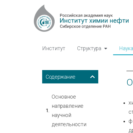
Институт
Структура
Наук
Содержание
О
Основное
х
направление
с
научной
ф
деятельности
д