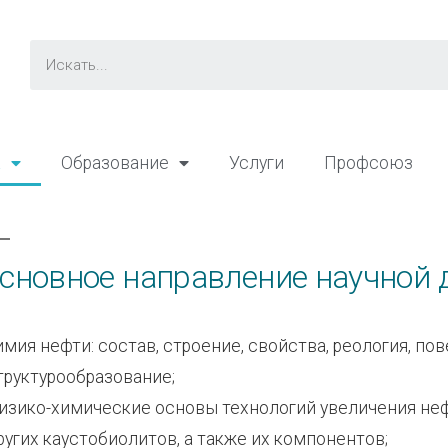
а
Образование
Услуги
Профсоюз
сновное направление научной 
имия нефти: состав, строение, свойства, реология, по
труктурообразование;
изико-химические основы технологий увеличения неф
ругих каустобиолитов, а также их компонентов;