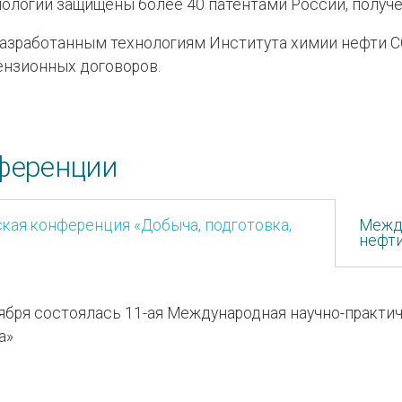
ологии защищены более 40 патентами России, получе
разработанным технологиям Института химии нефти С
ензионных договоров.
ференции
кая конференция «Добыча, подготовка,
Межд
нефти
ктября состоялась 11-ая Международная научно-практ
а»