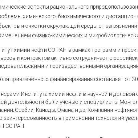
имические аспекты рационального природопользовани
роблемы химического, биохимического и дистанцион
бъектов и очистки окружающей среды от загрязнений
рименением физико-химических и микробиологически
итут химии нефти СО РАН в рамках программ и прое
воров и контрактов активно сотрудничает с российс
ледовательскими и производственными организациям
оля привлеченного финансирования составляет от 30
нерами Института химии нефти в научной и деловой с
ей деятельности были ученые и специалисты Монголии
ании, Сербии, Канады, Омана и др. Компании нефтян
 заинтересованность в применении технологий увел
Н СО РАН.