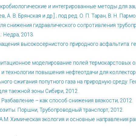
икробиологические и интегрированные методы для з
, А. В. Брянская и др.] ; под ред. О. П. Таран, В. Н. Пармо
я снижения гидравлического сопротивления трубопров
: Недра, 2013.
ращения высокосернистого природного асфальтита: г
митационное моделирование полей термокарстовых оз
ы и технологии повышения нефтеотдачи для коллектор
ьного сжигания попутного газа на природную среду. 
для таежной зоны Сибири, 2012.
 Разбавление – как способ снижения вязкости, 2012.
зиты. Поршни, Трубопроводный транспорт, 2012.
м А.М. Химическая экология и основные направления 