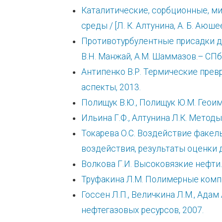
Каталитические, сорбционные, м
среды / [Л. К. Алтунина, А. Б. Аюшеев
Противотурбулентные присадки дл
В.Н. Манжай, А.М. Шаммазов.– СПб.
Антипенко В.Р. Термические прев
аспекты, 2013.
Полищук В.Ю., Полищук Ю.М. Геои
Ильина Г.Ф., Алтунина Л.К. Метод
Токарева О.С. Воздействие факел
воздействия, результаты оценки 
Волкова Г.И. Высоковязкие нефти.
Труфакина Л.М. Полимерные компо
Госсен Л.П., Величкина Л.М., Ада
нефтегазовых ресурсов, 2007.