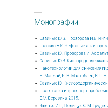
Монографии
Савиных Ю.В., Прозорова И.В. И
Головко А.К. Нефтяные алкиларом
Савиных Ю., Прозорова И. Асфаль
Савиных Ю.В. Кислородсодержащие
Нанотехнологии для снижения гидра
Н. Манжай, Б. Н. Мастобаев, В. Г. Н
Савиных Ю. Кислородорганические
Подготовка и транспорт проблемных
Е.М. Березина, 2015.
Ященко И.Г., Полищук Ю.М. Трудн