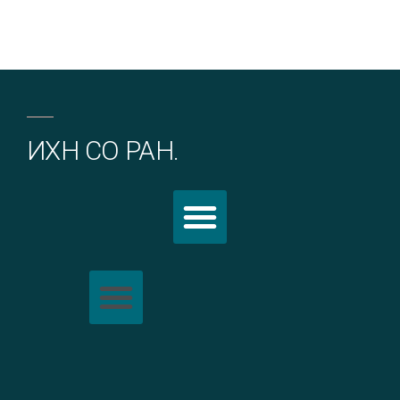
ИХН СО РАН.
Политика обработки персональных данных