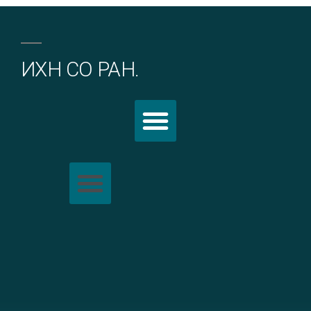
ИХН СО РАН.
Политика обработки персональных данных