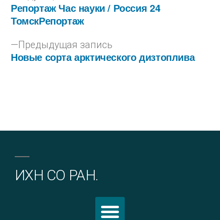
Репортаж Час науки / Россия 24
ТомскРепортаж
Предыдущая запись
Новые сорта арктического дизтоплива
ИХН СО РАН.