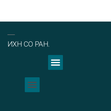
ИХН СО РАН.
Политика обработки персональных данных