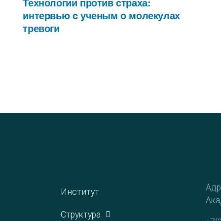
Технологии против страха:
интервью с ученым о молекулах
тревоги
Адр
Институт
Ака
Структура