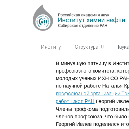
Институт
Структура
Наук
В минувшую пятницу в Инсти
профсоюзного комитета, кото
молодых ученых ИХН СО РАН 
по научной работе Наталья 
профсоюзной организации То
Георгий Ивле
работников РАН
Члены профкома подготовили 
членов профсоюза, что было 
Георгий Ивлев поделился ит