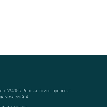
ес: 634055, Россия, Томск, проспект
демический, 4.