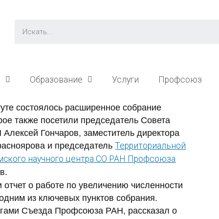
а
Образование
Услуги
Профсоюз
туте состоялось расширенное собрание
рое также посетили председатель Совета
Алексей Гончаров, заместитель директора
Красноярова и председатель
Территориальной
мского научного центра СО РАН Профсоюза
в.
отчет о работе по увеличению численности
одним из ключевых пунктов собрания.
огами Съезда Профсоюза РАН, рассказал о