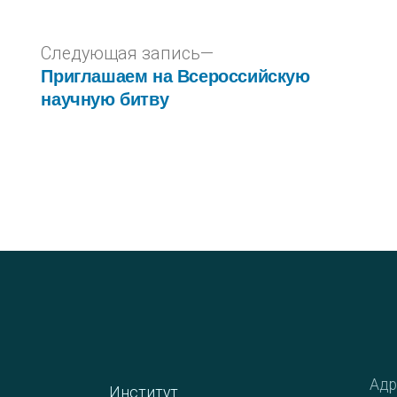
Следующая запись
Приглашаем на Всероссийскую
научную битву
Адр
Институт