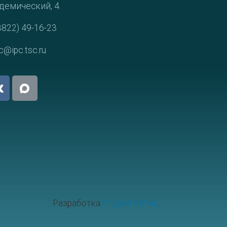
демический, 4.
3822) 49-16-23
c@ipc.tsc.ru
Разработка:
Студия Ситис
.