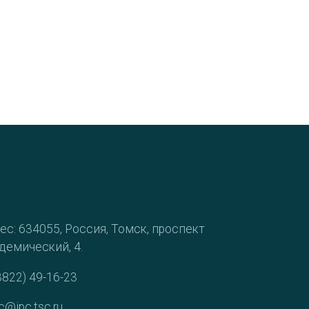
ес: 634055, Россия, Томск, проспект
демический, 4.
3822) 49-16-23
c@ipc.tsc.ru