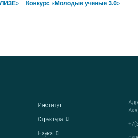
АЛИЗЕ»
Конкурс «Молодые ученые 3.0»
Адр
Институт
Ака
Структура
+7(
Наука
can