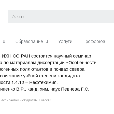
а
Образование
Услуги
Профсоюз
ке ИХН СО РАН состоится научный семинар
а по материалам диссертации «Особенности
рогенных поллютантов в почвах севера
соискание учёной степени кандидата
ности 1.4.12 – Нефтехимия.
ипенко В.Р., канд. хим. наук Певнева Г.С.
,
Аспирантам и студентам
Новости