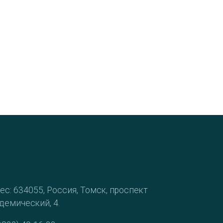
ес: 634055, Россия, Томск, проспект
демический, 4.