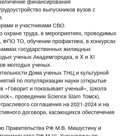
увеличение финансирования
трудоустройство выпускников вузов с
я.
ерами и участниками СВО.
о охране труда, в мероприятиях, проводимых
 ФПО ТО, обучении профактива, в конкурсах
граммах государственных жилищных
дых ученых Академгородка, в X и XI
тов молодых ученых.
ятельности Дома ученых ТНЦ и культурной
иятий по популяризации науки (открытые
ов «Говорит и показывает ученый», Школа
ock», проведении Science Slam Томск).
траслевого соглашения на 2021-2024 и на
ективного договора, касающихся обеспечения
ю Правительства РФ М.В. Мишустину и
равительства РФ М.Ш. Хуснуллину по