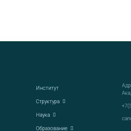
Адр
Институт
Ака
Структура
+7(
Наука
can
Образование