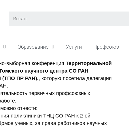
а
Образование
Услуги
Профсоюз
тно-выборная конференция
Территориальной
Томского научного центра СО РАН
 (ТПО ПР РАН).
, которую посетила делегация
АН.
еятельность первичных профсоюзных
работе.
 можно отнести:
ения поликлиники ТНЦ СО РАН к 2-ой
Домов ученых, за права работников научных