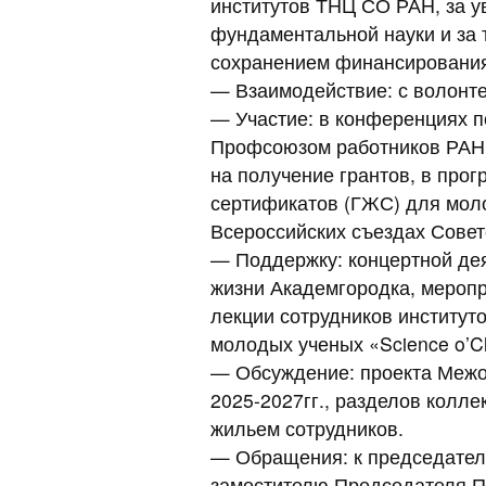
институтов ТНЦ СО РАН, за 
фундаментальной науки и за 
сохранением финансировани
— Взаимодействие: с волонт
— Участие: в конференциях п
Профсоюзом работников РАН,
на получение грантов, в про
сертификатов (ГЖС) для моло
Всероссийских съездах Сове
— Поддержку: концертной де
жизни Академгородка, меропр
лекции сотрудников институт
молодых ученых «Science o’Cl
— Обсуждение: проекта Межо
2025-2027гг., разделов колл
жильем сотрудников.
— Обращения: к председател
заместителю Председателя П