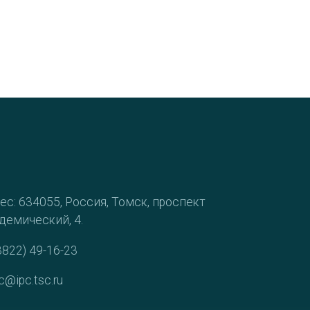
ес: 634055, Россия, Томск, проспект
демический, 4.
3822) 49-16-23
c@ipc.tsc.ru