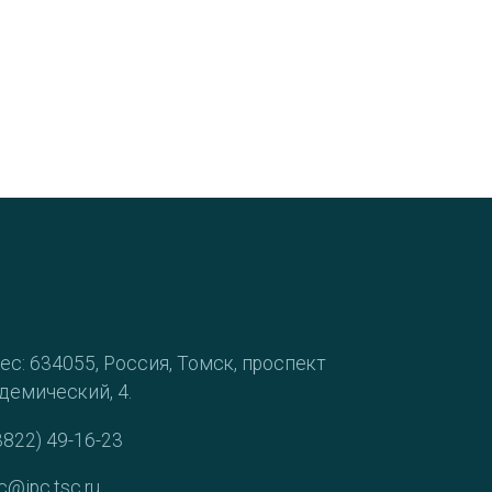
ес: 634055, Россия, Томск, проспект
демический, 4.
3822) 49-16-23
c@ipc.tsc.ru