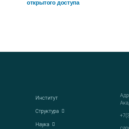
открытого доступа
Адр
Институт
Ака
Структура
+7(
Наука
can