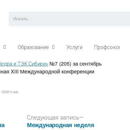
а
Образование
Услуги
Профсоюз
№7 (205) за сентябрь
Недра и ТЭК Сибири»
нная XIII Международной конференции
СМИ о нас
Следующая запись
на
Международная неделя