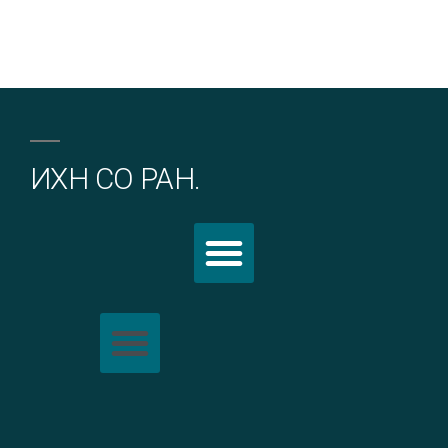
ИХН СО РАН.
Политика обработки персональных данных