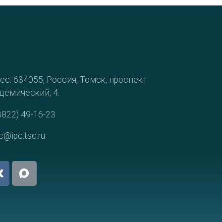
ес: 634055, Россия, Томск, проспект
демический, 4.
3822) 49-16-23
c@ipc.tsc.ru