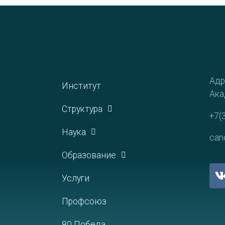
Адр
Институт
Ака
Структура
+7(
Наука
can
Образование
Услуги
Профсоюз
80 Победа