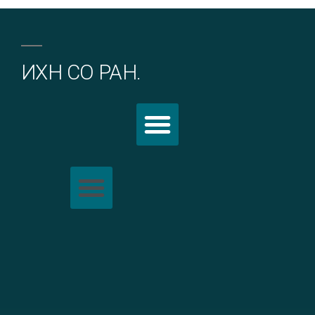
ИХН СО РАН.
Политика обработки персональных данных