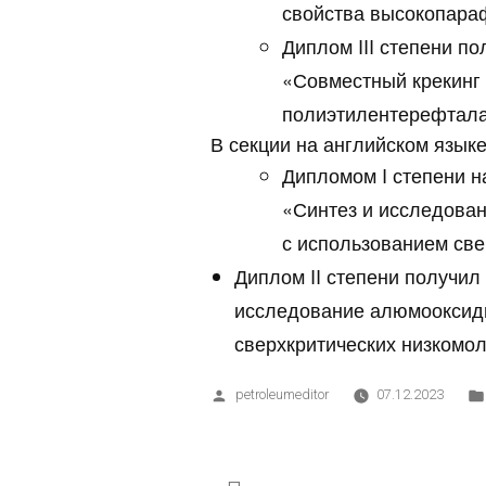
свойства высокопара
Диплом III степени п
«Совместный крекинг 
полиэтилентерефтала
В секции на английском языке
Дипломом I степени н
«Синтез и исследова
с использованием св
Диплом II степени получил
исследование алюмооксидн
сверхкритических низкомо
petroleumeditor
07.12.2023