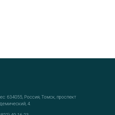
ес: 634055, Россия, Томск, проспект
демический, 4.
3822) 49-16-23