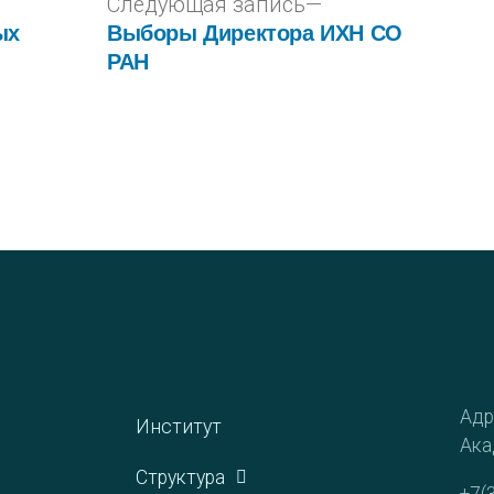
Следующая запись
ых
Выборы Директора ИХН СО
РАН
Адр
Институт
Ака
Структура
+7(