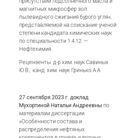
присутствии подсолнечного масла и
магнитных микросфер зол
пылевидного сжигания бурого угля»,
представляемой на соискание ученой
степени кандидата химических наук
по специальности 1.4.12. —
Нефтехимия.
Рецензенты: д-р хим. наук Савиных
Ю.В., канд. хим. наук Гринько А.А.
27 сентября 2023 г. доклад
Мухортиной Натальи Андреевны
по
материалам диссертации
«Особенности состава и
распределения нефтяных
компонентов в почвах и водных