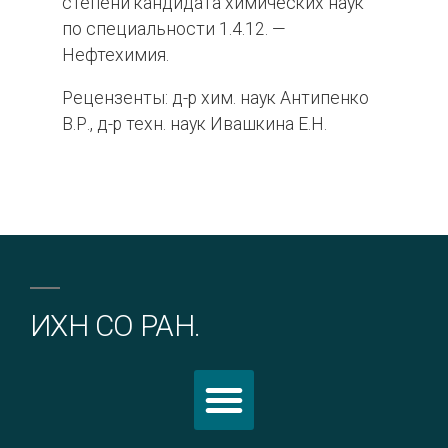
степени кандидата химических наук
по специальности 1.4.12. —
Нефтехимия.
Рецензенты: д-р хим. наук Антипенко
В.Р., д-р техн. наук Ивашкина Е.Н.
ИХН СО РАН.
Политика обработки персональных данных