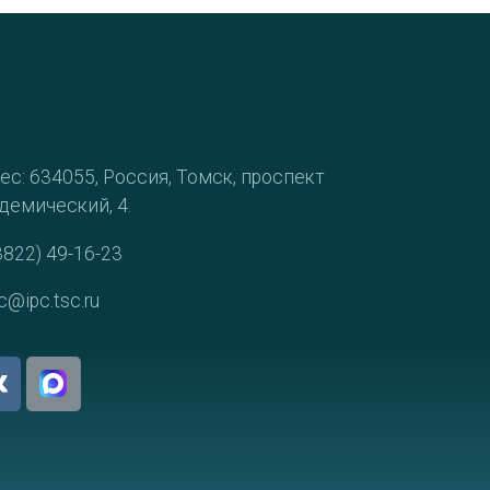
ес: 634055, Россия, Томск, проспект
демический, 4.
3822) 49-16-23
c@ipc.tsc.ru