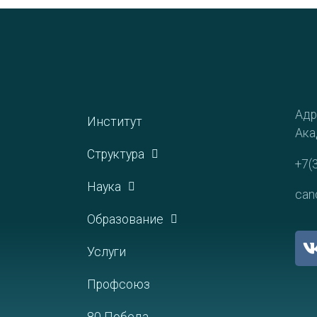
Адр
Институт
Ака
Структура
+7(
Наука
can
Образование
Услуги
Профсоюз
80 Победа