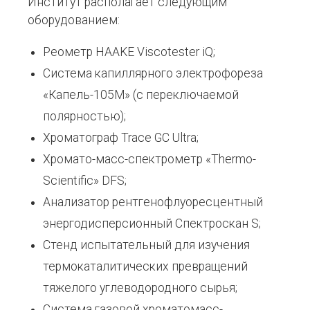
Институт располагает следующим
оборудованием:
Реометр HAAKE Viscotester iQ;
Система капиллярного электрофореза
«Капель-105М» (с переключаемой
полярностью);
Хроматограф Trace GC Ultra;
Хромато-масс-спектрометр «Thermo-
Scientific» DFS;
Анализатор рентгенофлуоресцентный
энергодисперсионный Спектроскан S;
Стенд испытательный для изучения
термокаталитических превращений
тяжелого углеводородного сырья;
Система газовой хроматомасс-