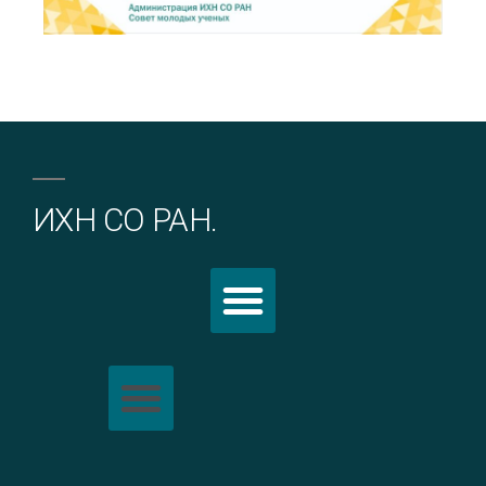
ИХН СО РАН.
Политика обработки персональных данных